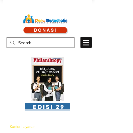
CALL CENTRE : 0878 4113 1360
DONASI
CALL LAYANAN : 0813 8519 3714
EDISI 29
Kantor Layanan:
Perkantoran Buncit Mas Blok C 3,