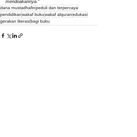
mendoakannya.”
dana mustadhafin
peduli dan terpercaya
pendidikan
wakaf buku
wakaf alquran
edukasi
gerakan literasi
bagi buku
Lihat Semua
Postingan Terakhir