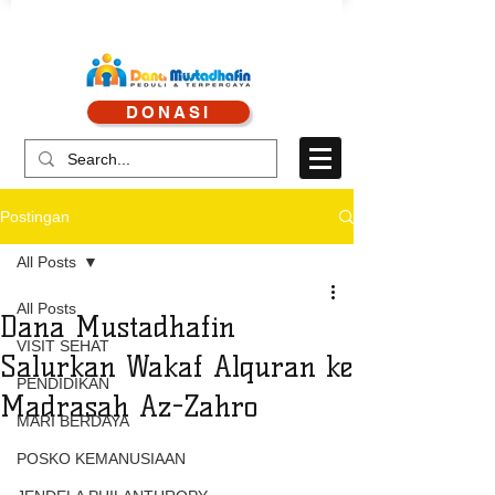
CALL CENTRE : 0878 4113 1360
DONASI
CALL LAYANAN : 0813 8519 3714
Postingan
All Posts
All Posts
Dana Mustadhafin
VISIT SEHAT
Salurkan Wakaf Alquran ke
PENDIDIKAN
Madrasah Az-Zahro
MARI BERDAYA
POSKO KEMANUSIAAN