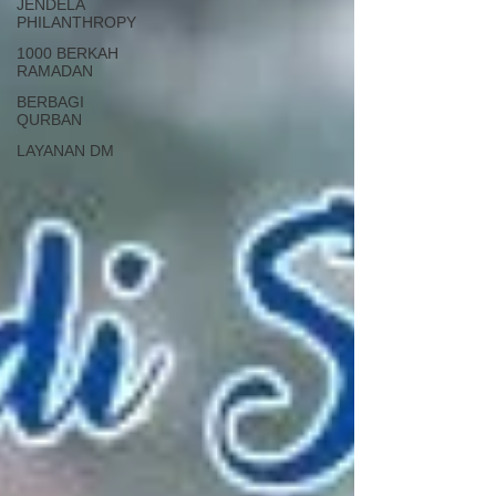
JENDELA
PHILANTHROPY
1000 BERKAH
RAMADAN
BERBAGI
QURBAN
LAYANAN DM