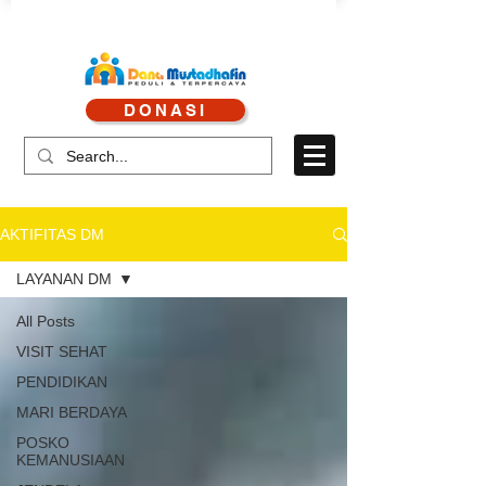
CALL CENTRE : 0878 4113 1360
DONASI
CALL LAYANAN : 0813 8519 3714
AKTIFITAS DM
LAYANAN DM
All Posts
VISIT SEHAT
PENDIDIKAN
MARI BERDAYA
POSKO
KEMANUSIAAN