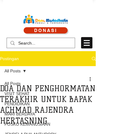
CALL CENTRE : 0878 4113 1360
DONASI
CALL LAYANAN : 0813 8519 3714
Postingan
All Posts
All Posts
DOA DAN PENGHORMATAN
VISIT SEHAT
TERAKHIR UNTUK BAPAK
PENDIDIKAN
ACHMAD RAJENDRA
MARI BERDAYA
HERTASNING
POSKO KEMANUSIAAN