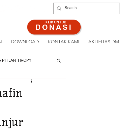
ANAN : 0813 8519 3714
KLIK UNTUK
DONASI
N
DOWNLOAD
KONTAK KAMI
AKTIFITAS DM
A PHILANTHROPY
afin
anjur