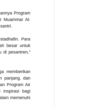
kannya Program 
az Muammar Al-
antri.
tadhafin. Para 
ah besar untuk 
di pesantren," 
uga memberikan 
n panjang, dan 
an Program Air 
inspirasi bagi 
dalam memenuhi 