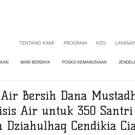
CALL CENTRE : 0878 4113 1360
CALL LAY
TENTANG KAMI
PROGRAM
KZIS
LAYANA
IKAN
MARI BERDAYA
POSKO KEMANUSIAAN
JENDEL
BAGI QURBAN
LAYANAN DM
Air Bersih Dana Mustadh
isis Air untuk 350 Santri
n Dziahulhaq Cendikia Ci