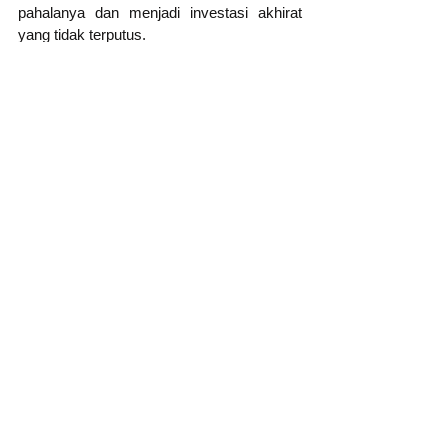
pahalanya dan menjadi investasi akhirat 
yang tidak terputus.
Sebagaimana sabda Rasulullah saw:
“Apabila seorang manusia meninggal dunia, 
maka terputuslah amalnya kecuali tiga 
perkara: sedekah jariyah, ilmu yang 
bermanfaat, dan anak saleh yang 
mendoakannya.”
Mendukung pendidikan adalah bagian dari 
menghadirkan ilmu yang bermanfaat dan 
membuka jalan lahirnya generasi yang 
lebih baik.
Akhirnya, mari kita terus bergandengan 
tangan memperluas manfaat Program 
Gerakan Dana Siswa agar semakin 
banyak anak Indonesia yang memperoleh 
kesempatan untuk belajar, tumbuh, dan 