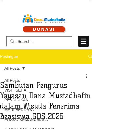
CALL CENTRE : 0878 4113 1360
DONASI
CALL LAYANAN : 0813 8519 3714
Postingan
All Posts
All Posts
Sambutan Pengurus
VISIT SEHAT
Yayasan Dana Mustadhafin
PENDIDIKAN
dalam Wisuda Penerima
MARI BERDAYA
Beasiswa GDS 2026
POSKO KEMANUSIAAN