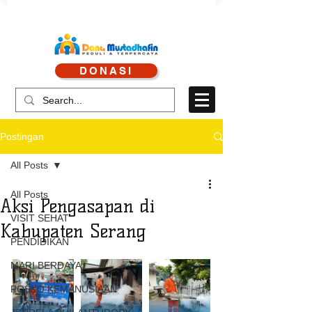
CALL CENTRE : 0878 4113 1360
DONASI
CALL LAYANAN : 0813 8519 3714
Postingan
All Posts
All Posts
Aksi Pengasapan di
VISIT SEHAT
Kabupaten Serang
PENDIDIKAN
MARI BERDAYA
POSKO KEMANUSIAAN