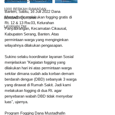
JENDELA PHILANTHROPY
1000 BERKAH RAMADAN
Banten, Sabtu, 16 Juli 2022 Dana 
Mustadhafin melakukan fogging gratis di 
BERBAGI QURBAN
Rt. 12 & 13 Rw.03, Kelurahan 
LAYANAN DM
Panyabrangan, Kecamatan Cikausal, 
Kabupaten Serang, Banten. Atas 
permintaan warga yang menginginkan 
wilayahnya dilakukan pengasapan.
Sukino selaku koordinator layanan Sosial 
menjelaskan "Kegiatan fogging yang 
dilakukan hari ini atas permintaan warga 
sekitar dimana sudah ada korban demam 
berdarah dengue (DBD) sebanyak 3 warga 
yang dirawat di Rumah Sakit. Jadi kami 
melakukan fogging di dua Rt. agar 
penyebaran wabah DBD tidak menyebar 
luas", ujarnya.
Program Fogging Dana Mustadhafin 