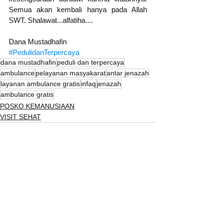
Semua akan kembali hanya pada Allah 
SWT. Shalawat...alfatiha....
Dana Mustadhafin
#PedulidanTerpercaya
dana mustadhafin
peduli dan terpercaya
ambulance
pelayanan masyakarat
antar jenazah
layanan ambulance gratis
infaq
jenazah
ambulance gratis
POSKO KEMANUSIAAN
VISIT SEHAT
Lihat Semua
Postingan Terakhir