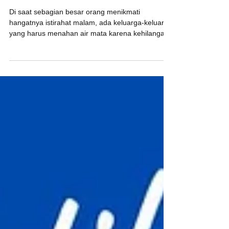
MENJAWAB DENGAN
KHIDMAT
Di saat sebagian besar orang menikmati
hangatnya istirahat malam, ada keluarga-keluarga
yang harus menahan air mata karena kehilangan
orang yang mereka cintai. Di tengah sunyinya
malam hingga fajar menyingsing, panggilan
kemanusiaan datang silih berganti, memanggil
mereka yang siap mengabdi tanpa mengenal
waktu. Sejak tengah malam hingga menjelang
pagi, Yayasan Dana Mustadhafin menerima tiga
permintaan layanan pemulasaraan dan antar
jenazah. Tanpa ragu, para relawan segera be