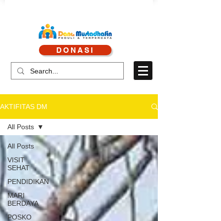
CALL CENTRE : 0878 4113 1360
DONASI
CALL LAYANAN : 0813 8519 3714
AKTIFITAS DM
All Posts
All Posts
VISIT
SEHAT
PENDIDIKAN
MARI
BERDAYA
POSKO