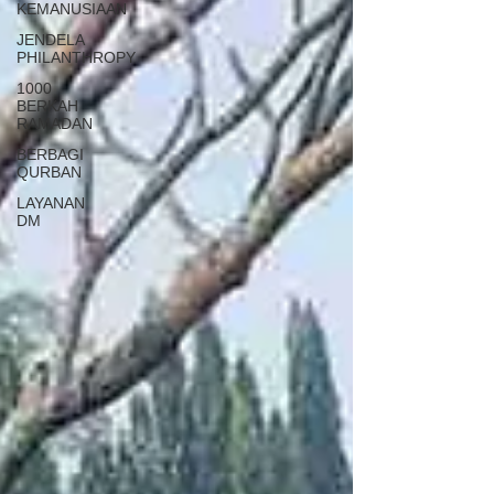
KEMANUSIAAN
JENDELA
PHILANTHROPY
1000
BERKAH
RAMADAN
BERBAGI
QURBAN
LAYANAN
DM