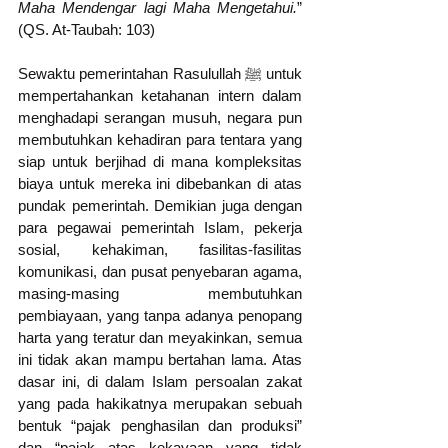
Maha Mendengar lagi Maha Mengetahui.
” 
(QS. At-Taubah: 103) 
Sewaktu pemerintahan Rasulullah ﷺ untuk 
mempertahankan ketahanan intern dalam 
menghadapi serangan musuh, negara pun 
membutuhkan kehadiran para tentara yang 
siap untuk berjihad di mana kompleksitas 
biaya untuk mereka ini dibebankan di atas 
pundak pemerintah. Demikian juga dengan 
para pegawai pemerintah Islam, pekerja 
sosial, kehakiman, fasilitas-fasilitas 
komunikasi, dan pusat penyebaran agama, 
masing-masing membutuhkan 
pembiayaan, yang tanpa adanya penopang 
harta yang teratur dan meyakinkan, semua 
ini tidak akan mampu bertahan lama. Atas 
dasar ini, di dalam Islam persoalan zakat 
yang pada hakikatnya merupakan sebuah 
bentuk “pajak penghasilan dan produksi” 
dan “pajak atas kekayaan yang tidak 