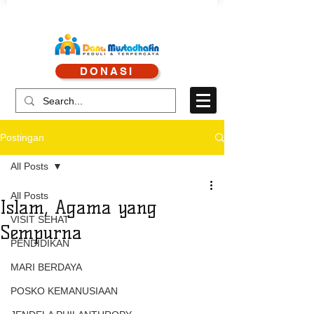
CALL CENTRE : 0878 4113 1360
DONASI
CALL LAYANAN : 0813 8519 3714
Postingan
All Posts
All Posts
Islam, Agama yang
VISIT SEHAT
Sempurna
PENDIDIKAN
MARI BERDAYA
POSKO KEMANUSIAAN