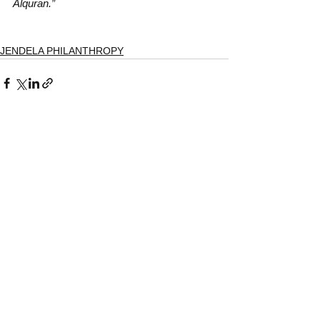
Alquran.”
JENDELA PHILANTHROPY
Lihat Semua
Postingan Terakhir