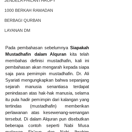
JENDELA PHILANTHROPY
1000 BERKAH RAMADAN
BERBAGI QURBAN
LAYANAN DM
Pada pembahasan sebelumnya 
Siapakah 
Mustadhafin dalam Alquran
 kita telah 
membahas definisi mustadhafin, kali ini 
pembahasan akan mengarah kepada siapa 
saja para pemimpin mustadhafin. Dr. Ali 
Syariati mengungkapkan bahwa sepanjang 
sejarah manusia senantiasa terdapat 
penindasan atas hak-hak manusia, selama 
itu pula hadir pemimpin dari kalangan yang 
tertindas (mustadhafin) memberikan 
perlawanan atas kesewenang-wenangan 
tersebut. Di dalam Alquran pun disebutkan 
beberapa contoh seperti Nabi Musa 
melawan Fir’aun dan Nabi Ibrahim 