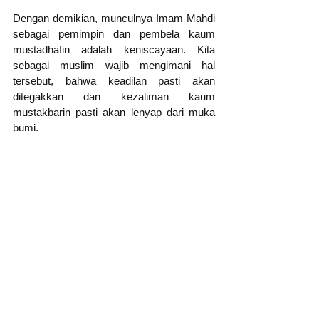
Dengan demikian, munculnya Imam Mahdi 
sebagai pemimpin dan pembela kaum 
mustadhafin adalah keniscayaan. Kita 
sebagai muslim wajib mengimani hal 
tersebut, bahwa keadilan pasti akan 
ditegakkan dan kezaliman kaum 
mustakbarin pasti akan lenyap dari muka 
bumi.
dana mustadhafin
peduli dan terpercaya
mustadhafin
pemimpin mustadhafin
JENDELA PHILANTHROPY
Lihat Semua
Postingan Terakhir