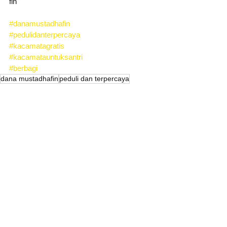
fin
#danamustadhafin
#pedulidanterpercaya
#kacamatagratis
#kacamatauntuksantri
#berbagi
dana mustadhafin
peduli dan terpercaya
layanan gratis
visit sehat
pemberdayaan
kacamata gratis
kacamata gratis untuk santri
layanan masyarakat
VISIT SEHAT
LAYANAN DM
Lihat Semua
Postingan Terakhir