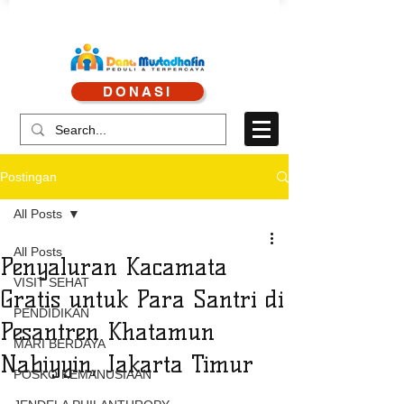
CALL CENTRE : 0878 4113 1360
DONASI
CALL LAYANAN : 0813 8519 3714
Postingan
All Posts
All Posts
Penyaluran Kacamata
VISIT SEHAT
Gratis untuk Para Santri di
PENDIDIKAN
Pesantren Khatamun
MARI BERDAYA
Nabiyyin, Jakarta Timur
POSKO KEMANUSIAAN