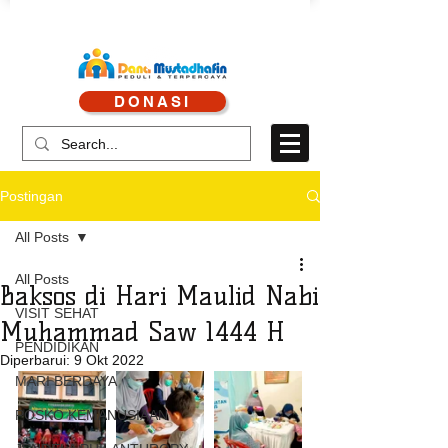
CALL CENTRE : 0878 4113 1360
DONASI
CALL LAYANAN : 0813 8519 3714
Postingan
All Posts
All Posts
Baksos di Hari Maulid Nabi
VISIT SEHAT
Muhammad Saw 1444 H
PENDIDIKAN
Diperbarui:
9 Okt 2022
MARI BERDAYA
POSKO KEMANUSIAAN