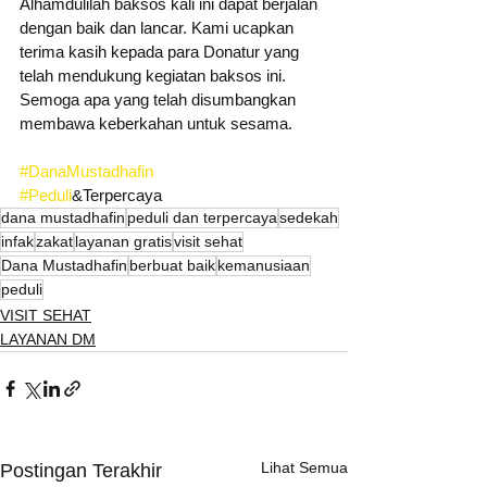
Alhamdulilah baksos kali ini dapat berjalan 
dengan baik dan lancar. Kami ucapkan 
terima kasih kepada para Donatur yang 
telah mendukung kegiatan baksos ini. 
Semoga apa yang telah disumbangkan 
membawa keberkahan untuk sesama.
#DanaMustadhafin
#Peduli
&Terpercaya
dana mustadhafin
peduli dan terpercaya
sedekah
infak
zakat
layanan gratis
visit sehat
Dana Mustadhafin
berbuat baik
kemanusiaan
peduli
VISIT SEHAT
LAYANAN DM
Lihat Semua
Postingan Terakhir