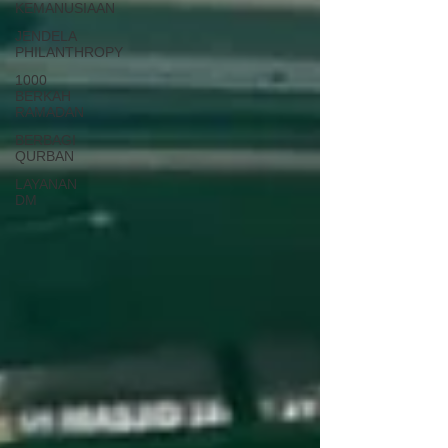
KEMANUSIAAN
JENDELA
PHILANTHROPY
1000
BERKAH
RAMADAN
BERBAGI
QURBAN
LAYANAN
DM