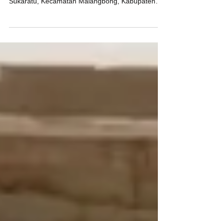
Pada Minggu, 8 oktober 2023. Tim Dana
Mustadhafin hadir di Kampung Dangdeur, Desa
Sukaratu, Kecamatan Malangbong, Kabupaten
Garut - Jawa...