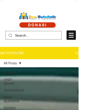
CALL CENTRE : 0878 4113 1360
DONASI
CALL LAYANAN : 0813 8519 3714
AKTIFITAS DM
All Posts
All Posts
VISIT
SEHAT
PENDIDIKAN
MARI
BERDAYA
POSKO