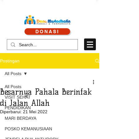
CALL CENTRE : 0878 4113 1360
DONASI
CALL LAYANAN : 0813 8519 3714
Postingan
All Posts
All Posts
Besarnya Pahala Berinfak
VISIT SEHAT
di Jalan Allah
PENDIDIKAN
Diperbarui:
21 Mei 2022
MARI BERDAYA
POSKO KEMANUSIAAN