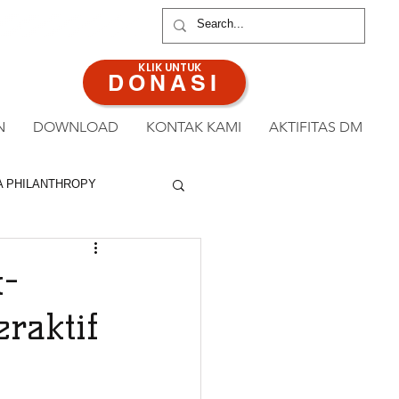
ANAN : 0813 8519 3714
KLIK UNTUK
DONASI
N
DOWNLOAD
KONTAK KAMI
AKTIFITAS DM
A PHILANTHROPY
k-
raktif