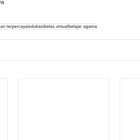
ya
dan terpercaya
edukasi
kelas virtual
belajar agama