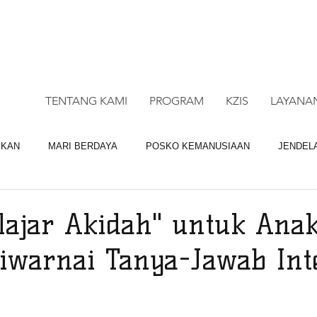
CALL CENTRE : 0878 4113 1360
CALL LAY
TENTANG KAMI
PROGRAM
KZIS
LAYANA
IKAN
MARI BERDAYA
POSKO KEMANUSIAAN
JENDEL
BAGI QURBAN
LAYANAN DM
elajar Akidah" untuk Ana
iwarnai Tanya-Jawab Inte