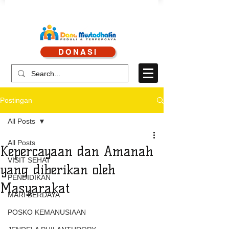
CALL CENTRE : 0878 4113 1360
DONASI
CALL LAYANAN : 0813 8519 3714
Postingan
All Posts
All Posts
Kepercayaan dan Amanah
VISIT SEHAT
yang diberikan oleh
PENDIDIKAN
Masyarakat
MARI BERDAYA
POSKO KEMANUSIAAN