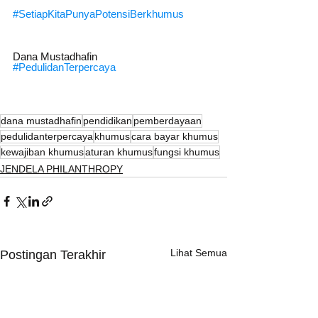
#SetiapKitaPunyaPotensiBerkhumus
Dana Mustadhafin
#PedulidanTerpercaya
dana mustadhafin
pendidikan
pemberdayaan
pedulidanterpercaya
khumus
cara bayar khumus
kewajiban khumus
aturan khumus
fungsi khumus
JENDELA PHILANTHROPY
Lihat Semua
Postingan Terakhir