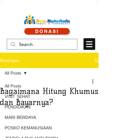
CALL CENTRE : 0878 4113 1360
DONASI
CALL LAYANAN : 0813 8519 3714
Postingan
All Posts
All Posts
Bagaimana Hitung Khumus
VISIT SEHAT
dan Bayarnya?
PENDIDIKAN
MARI BERDAYA
POSKO KEMANUSIAAN