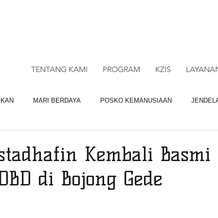
CALL CENTRE : 0878 4113 1360
CALL LAY
TENTANG KAMI
PROGRAM
KZIS
LAYANA
IKAN
MARI BERDAYA
POSKO KEMANUSIAAN
JENDEL
BAGI QURBAN
LAYANAN DM
tadhafin Kembali Basmi
BD di Bojong Gede