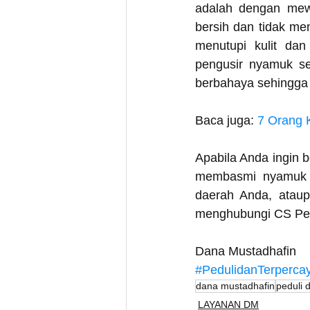
adalah dengan mewu
bersih dan tidak m
menutupi kulit da
pengusir nyamuk sep
berbahaya sehingga 
Baca juga:
 7 Orang 
Apabila Anda ingin 
membasmi nyamuk d
daerah Anda, ataupu
menghubungi CS Pel
Dana Mustadhafin
#PedulidanTerperca
dana mustadhafin
peduli 
LAYANAN DM