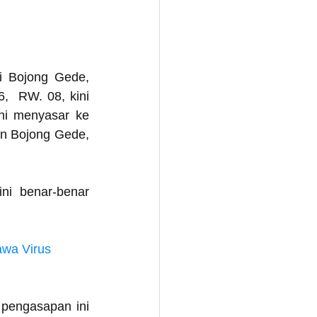
i Bojong Gede, 
  RW. 08, kini 
ni menyasar ke 
n Bojong Gede, 
 benar-benar 
wa Virus 
engasapan ini  