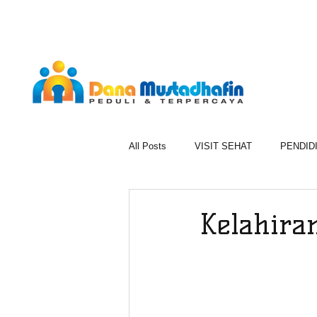
All Posts
VISIT SEHAT
PENDID
1000 BERKAH RAMADAN
BER
Kelahira