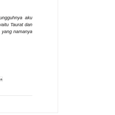
sungguhnya aku 
itu Taurat dan 
, yang namanya 
sa