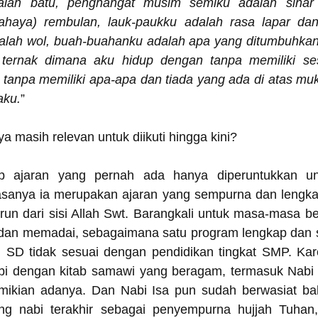
alah batu, penghangat musim semiku adalah sinar me
haya) rembulan, lauk-paukku adalah rasa lapar dan 
dalah wol, buah-buahanku adalah apa yang ditumbuhkan 
ternak dimana aku hidup dengan tanpa memiliki ses
tanpa memiliki apa-apa dan tiada yang ada di atas muka
aku.
”
a masih relevan untuk diikuti hingga kini?
ap ajaran yang pernah ada hanya diperuntukkan u
anya ia merupakan ajaran yang sempurna dan lengkap
run dari sisi Allah Swt. Barangkali untuk masa-masa ber
h dan memadai, sebagaimana satu program lengkap dan 
n SD tidak sesuai dengan pendidikan tingkat SMP. Karen
bi dengan kitab samawi yang beragam, termasuk Nabi 
ikian adanya. Dan Nabi Isa pun sudah berwasiat bah
g nabi terakhir sebagai penyempurna hujjah Tuhan, 