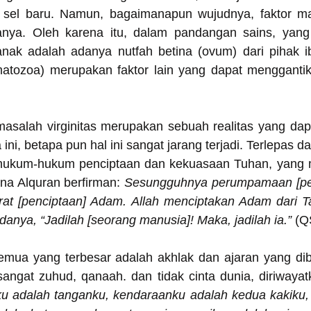
 sel baru. Namun, bagaimanapun wujudnya, faktor mat
anya. Oleh karena itu, dalam pandangan sains, yang 
nak adalah adanya nutfah betina (ovum) dari pihak ibu
matozoa) merupakan faktor lain yang dapat mengganti
masalah virginitas merupakan sebuah realitas yang dapa
ini, betapa pun hal ini sangat jarang terjadi. Terlepas dar
h hukum-hukum penciptaan dan kekuasaan Tuhan, yang 
a Alquran berfirman: 
Sesungguhnya perumpamaan [penc
barat [penciptaan] Adam. Allah menciptakan Adam dari T
danya, “Jadilah [seorang manusia]! Maka, jadilah ia.”
 (Q
emua yang terbesar adalah akhlak dan ajaran yang dib
angat zuhud, qanaah. dan tidak cinta dunia, diriwayatk
 adalah tanganku, kendaraanku adalah kedua kakiku, 