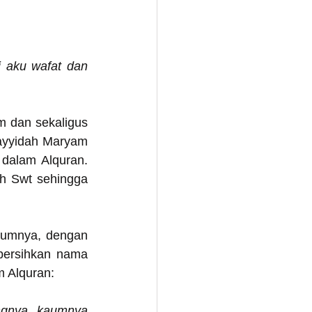
 aku wafat dan 
m dan sekaligus 
ayyidah Maryam 
dalam Alquran. 
ah Swt sehingga 
aumnya, dengan 
bersihkan nama 
m Alquran: 
nya. kaumnya 