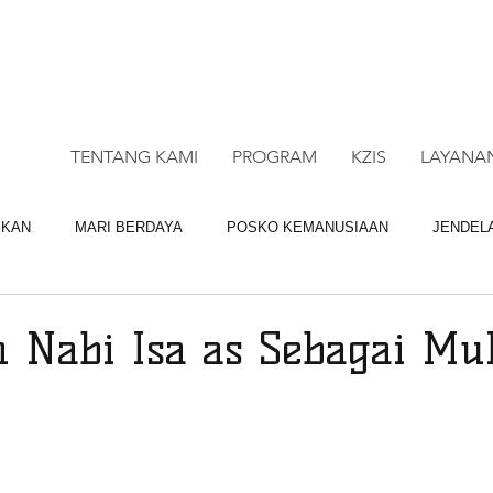
CALL CENTRE : 0878 4113 1360
CALL LAY
TENTANG KAMI
PROGRAM
KZIS
LAYANA
IKAN
MARI BERDAYA
POSKO KEMANUSIAAN
JENDEL
BAGI QURBAN
LAYANAN DM
n Nabi Isa as Sebagai Muk