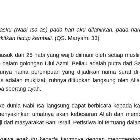
sku (Nabi Isa as) pada hari aku dilahirkan, pada hari
kitkan hidup kembali.
 (QS. Maryam: 33)
asuk dari 25 nabi yang wajib diimani oleh setiap musli
 dalam golongan Ulul Azmi. Beliau adalah putra dari S
atunya nama perempuan yang dijadikan nama surat di 
as adalah mukjizat, ruhnya ditiupkan langsung oleh All
npa seorang ayah.
r ke dunia Nabi Isa langsung dapat berbicara kepada k
u menyakinkan umatnya akan kebesaran Allah dan mem
ji dari masyarakat Bani Israil. Peristiwa ini tertuang dala
awa anak itu kepada kaumnya dengan menggendong