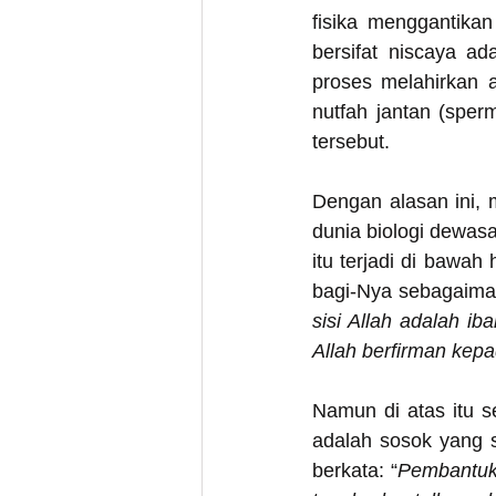
fisika menggantikan
bersifat niscaya ad
proses melahirkan a
nutfah jantan (sper
tersebut.
Dengan alasan ini, 
dunia biologi dewasa 
itu terjadi di bawa
bagi-Nya sebagaiman
sisi Allah adalah i
Allah berfirman kepa
Namun di atas itu s
adalah sosok yang s
berkata: “
Pembantuku