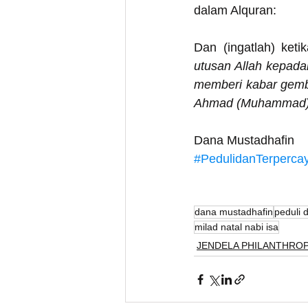
dalam Alquran:
Dan (ingatlah) keti
utusan Allah kepada
memberi kabar gemb
Ahmad (Muhammad)
Dana Mustadhafin
#PedulidanTerperca
dana mustadhafin
peduli 
milad natal nabi isa
JENDELA PHILANTHRO