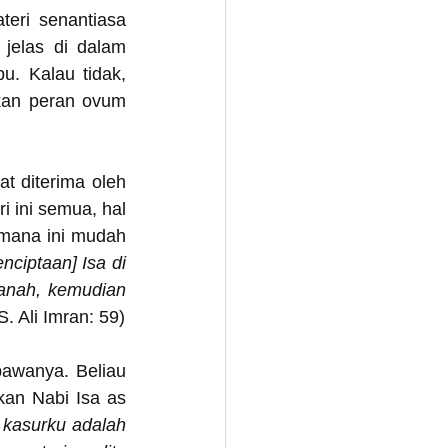
eri senantiasa 
jelas di dalam 
. Kalau tidak, 
kan peran ovum 
t diterima oleh 
i ini semua, hal 
mana ini mudah 
iptaan] Isa di 
anah, kemudian 
S. Ali Imran: 59)
awanya. Beliau 
an Nabi Isa as 
kasurku adalah 