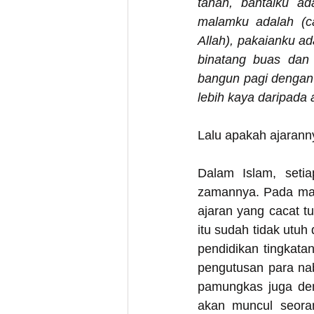
tanah, bantalku ad
malamku adalah (ca
Allah), pakaianku a
binatang buas dan 
bangun pagi dengan 
lebih kaya daripada 
Lalu apakah ajaranny
Dalam Islam, seti
zamannya. Pada mas
ajaran yang cacat tu
itu sudah tidak utu
pendidikan tingkata
pengutusan para na
pamungkas juga dem
akan muncul seoran