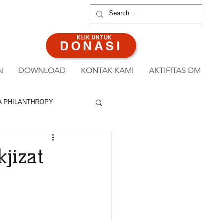
ANAN : 0813 8519 3714
KLIK UNTUK
DONASI
N
DOWNLOAD
KONTAK KAMI
AKTIFITAS DM
A PHILANTHROPY
jizat