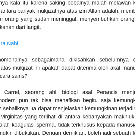
tnya kala itu karena saking bebalnya malah melawan 
antara banyak mukjizatnya atas izin Allah adalah; memb
n orang yang sudah meninggal, menyembuhkan orang s
nan dari langit.
ra Nabi
enomenalnya sebagaimana dikisahkan sebelumnya d
 atas mukjizat ini apakah dapat diterima oleh akal man
cara sains?
s Carrel, seorang ahli biologi asal Perancis menj
odern pun tak bisa menafikan begitu saja kemungkin
 sebaliknya. Ia dapat menjelaskan kemungkinan terjadin
irginitas yang terlihat di antara kebanyakan makhluk
ah koagulasi sperma, tidak terkhusus kepada manusia
gkin dibuktikan. Dengan demikian, boleh jadi sebuah fa