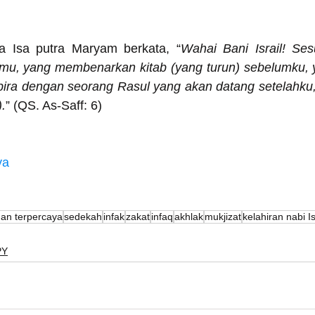
ka Isa putra Maryam berkata, “
Wahai Bani Israil! Se
mu, yang membenarkan kitab (yang turun) sebelumku, ya
ira dengan seorang Rasul yang akan datang setelahku
.
” (QS. As-Saff: 6)
ya
dan terpercaya
sedekah
infak
zakat
infaq
akhlak
mukjizat
kelahiran nabi I
PY