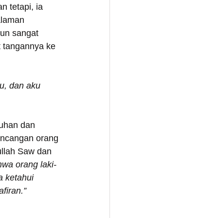
 tetapi, ia 
alaman 
un sangat 
t tangannya ke 
u, dan aku 
duhan dan 
lancangan orang 
ullah Saw dan 
wa orang laki-
a ketahui 
firan.”