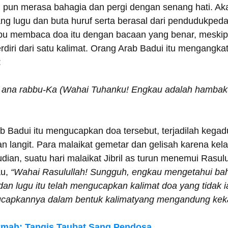
 pun merasa bahagia dan pergi dengan senang hati. Akan
ng lugu dan buta huruf serta berasal dari pendudukped
pu membaca doa itu dengan bacaan yang benar, meskip
diri dari satu kalimat. Orang Arab Badui itu mengangka
 
 wa ana rabbu-Ka (Wahai Tuhanku! Engkau adalah hambak
ab Badui itu mengucapkan doa tersebut, terjadilah kega
an langit. Para malaikat gemetar dan gelisah karena ke
dian, suatu hari malaikat Jibril as turun menemui Rasul
u, 
“Wahai Rasulullah! Sungguh, engkau mengetahui bah
 dan lugu itu telah mengucapkan kalimat doa yang tidak i
capkannya dalam bentuk kalimatyang mengandung keka
kmah: Tangis Taubat Sang Pendosa