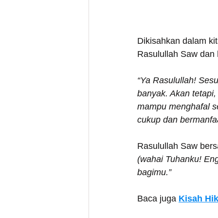
Dikisahkan dalam ki
Rasulullah Saw dan 
“Ya Rasulullah! Ses
banyak. Akan tetapi,
mampu menghafal sem
cukup dan bermanfaa
Rasulullah Saw ber
(wahai Tuhanku! En
bagimu.”
Baca juga
Kisah Hi