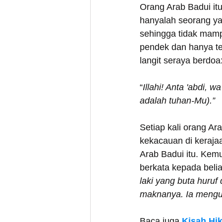
Orang Arab Badui itu
hanyalah seorang ya
sehingga tidak mam
pendek dan hanya ter
langit seraya berdoa:
“
Illahi! Anta 'abdi,
adalah tuhan-Mu).”
Setiap kali orang Ar
kekacauan di keraja
Arab Badui itu. Kemu
berkata kepada belia
laki yang buta huruf
maknanya. Ia mengu
Baca juga 
Kisah Hi