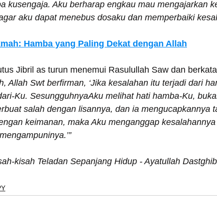
pa kusengaja. Aku berharap engkau mau mengajarkan k
agar aku dapat menebus dosaku dan memperbaiki kesal
kmah: Hamba yang Paling Dekat dengan Allah
tus Jibril as turun menemui Rasulullah Saw dan berkat
h, Allah Swt berfirman, ‘Jika kesalahan itu terjadi dari 
 dari-Ku. SesungguhnyaAku melihat hati hamba-Ku, bukan
erbuat salah dengan lisannya, dan ia mengucapkannya t
dengan keimanan, maka Aku menganggap kesalahannya i
 mengampuninya.’”
isah-kisah Teladan Sepanjang Hidup - Ayatullah Dastghib
PY