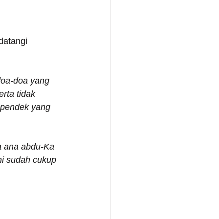
datangi 
oa-­doa yang 
rta tidak 
 pendek yang 
a ana abdu-Ka 
i sudah cukup 