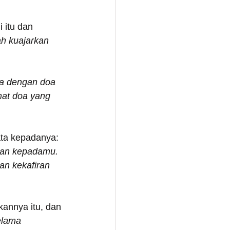
itu dan 
h kuajarkan 
ia dengan doa 
mat doa yang 
ta kepadanya: 
kan kepadamu. 
an kekafiran 
annya itu, dan 
elama 