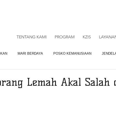
CALL CENTRE : 0878 4113 1360
CALL LAY
TENTANG KAMI
PROGRAM
KZIS
LAYANA
IKAN
MARI BERDAYA
POSKO KEMANUSIAAN
JENDEL
BAGI QURBAN
LAYANAN DM
orang Lemah Akal Salah 