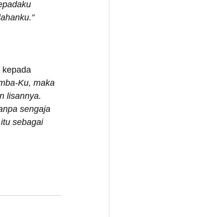
epadaku 
ahanku.”
a kepada 
hamba-Ku, maka 
 lisannya. 
anpa sengaja 
tu sebagai 
 