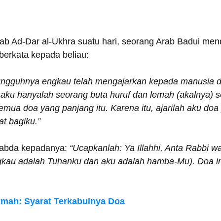
tab Ad-Dar al-Ukhra suatu hari, seorang Arab Badui men
berkata kepada beliau:
ungguhnya engkau telah mengajarkan kepada manusia d
 aku hanyalah seorang buta huruf dan lemah (akalnya) se
ua doa yang panjang itu. Karena itu, ajarilah aku doa
t bagiku.”
sabda kepadanya: 
“Ucapkanlah: Ya Illahhi, Anta Rabbi w
gkau adalah Tuhanku dan aku adalah hamba-Mu). Doa in
kmah: Syarat Terkabulnya Doa