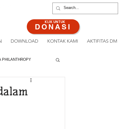
ANAN : 0813 8519 3714
KLIK UNTUK
DONASI
N
DOWNLOAD
KONTAK KAMI
AKTIFITAS DM
A PHILANTHROPY
dalam