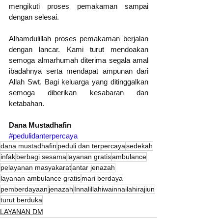
mengikuti proses pemakaman sampai 
dengan selesai.
Alhamdulillah proses pemakaman berjalan 
dengan lancar. Kami turut mendoakan 
semoga almarhumah diterima segala amal 
ibadahnya serta mendapat ampunan dari 
Allah Swt. Bagi keluarga yang ditinggalkan 
semoga diberikan kesabaran dan 
ketabahan.
Dana Mustadhafin
#pedulidanterpercaya
dana mustadhafin
peduli dan terpercaya
sedekah
infak
berbagi sesama
layanan gratis
ambulance
pelayanan masyakarat
antar jenazah
layanan ambulance gratis
mari berdaya
pemberdayaan
jenazah
Innalillahiwainnailahirajiun
turut berduka
LAYANAN DM