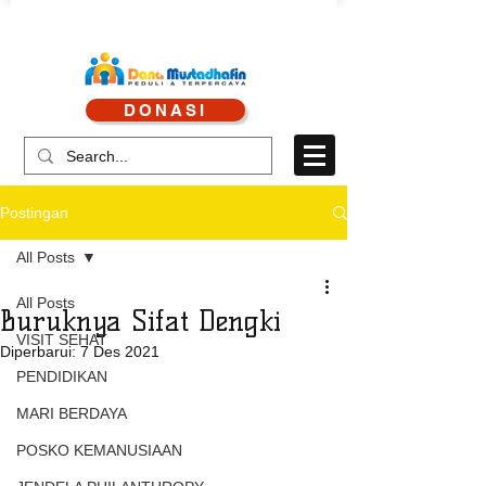
CALL CENTRE : 0878 4113 1360
DONASI
CALL LAYANAN : 0813 8519 3714
Postingan
All Posts
All Posts
Buruknya Sifat Dengki
VISIT SEHAT
Diperbarui:
7 Des 2021
PENDIDIKAN
MARI BERDAYA
POSKO KEMANUSIAAN