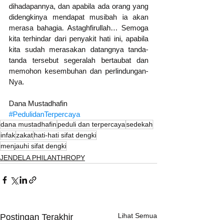
dihadapannya, dan apabila ada orang yang 
didengkinya mendapat musibah ia akan 
merasa bahagia. Astaghfirullah… Semoga 
kita terhindar dari penyakit hati ini, apabila 
kita sudah merasakan datangnya tanda-
tanda tersebut segeralah bertaubat dan 
memohon kesembuhan dan perlindungan-
Nya.
Dana Mustadhafin
#PedulidanTerpercaya
dana mustadhafin
peduli dan terpercaya
sedekah
infak
zakat
hati-hati sifat dengki
menjauhi sifat dengki
JENDELA PHILANTHROPY
Lihat Semua
Postingan Terakhir