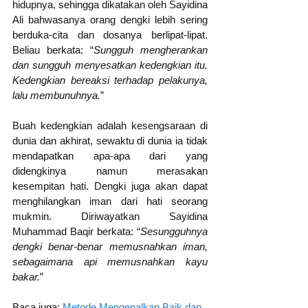
hidupnya, sehingga dikatakan oleh Sayidina 
Ali bahwasanya orang dengki lebih sering 
berduka-cita dan dosanya berlipat-lipat. 
Beliau berkata: “
Sungguh mengherankan 
dan sungguh menyesatkan kedengkian itu. 
Kedengkian bereaksi terhadap pelakunya, 
lalu membunuhnya.
”
Buah kedengkian adalah kesengsaraan di 
dunia dan akhirat, sewaktu di dunia ia tidak 
mendapatkan apa-apa dari yang 
didengkinya namun merasakan 
kesempitan hati. Dengki juga akan dapat 
menghilangkan iman dari hati seorang 
mukmin. Diriwayatkan Sayidina 
Muhammad Baqir berkata: “
Sesungguhnya 
dengki benar-benar memusnahkan iman, 
sebagaimana api memusnahkan kayu 
bakar.
” 
Baca juga: 
Metode Mengenalkan Baik dan 