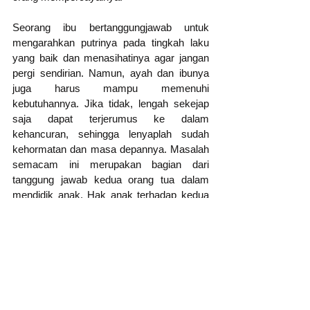
Seorang ibu bertanggungjawab untuk 
mengarahkan putrinya pada tingkah laku 
yang baik dan menasihatinya agar jangan 
pergi sendirian. Namun, ayah dan ibunya 
juga harus mampu memenuhi 
kebutuhannya. Jika tidak, lengah sekejap 
saja dapat terjerumus ke dalam 
kehancuran, sehingga lenyaplah sudah 
kehormatan dan masa depannya. Masalah 
semacam ini merupakan bagian dari 
tanggung jawab kedua orang tua dalam 
mendidik anak. Hak anak terhadap kedua 
orang tua adalah mengajarinya.
Pengarahan semacam ini dapat dilakukan 
oleh seorang ayah yang mampu menahan 
gejolak emosinya, berbicara dengan lembut 
dan penuh cinta kasih tanpa 
mengutamakan kemarahan, bentakan, dan 