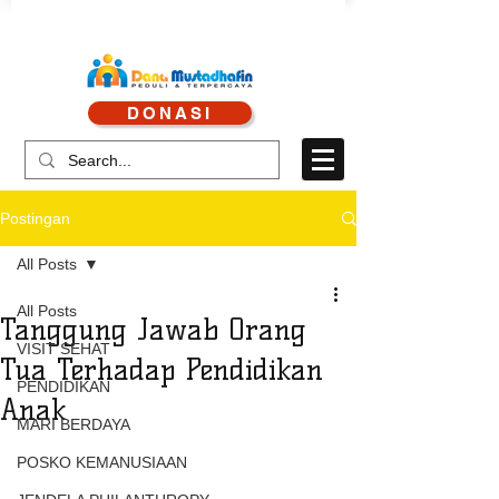
CALL CENTRE : 0878 4113 1360
DONASI
CALL LAYANAN : 0813 8519 3714
Postingan
All Posts
All Posts
Tanggung Jawab Orang
VISIT SEHAT
Tua Terhadap Pendidikan
PENDIDIKAN
Anak
MARI BERDAYA
POSKO KEMANUSIAAN